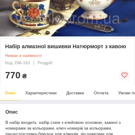
Набір алмазної вишивки Натюрморт з кавою
Немає в наявності
Код: DM-162
Роздріб
770
₴
Опис
Характеристики
Доставка
Оплата
Умови п
Опис
В набір входить: набір схем з клейовою основою, камені з
номерами за кольорами, ключ номерів за кольорами,
пінцет,підставка-блюдце для алмазів, зіп-пакетики для