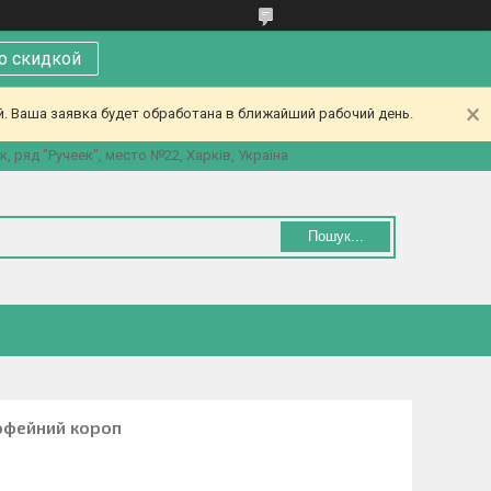
со скидкой
. Ваша заявка будет обработана в ближайший рабочий день.
 ряд "Ручеек", место №22, Харків, Україна
Пошук...
офейний короп