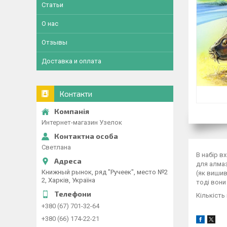
Статьи
О нас
Отзывы
Доставка и оплата
Контакти
Интернет-магазин Узелок
Светлана
В набір в
для алмаз
Книжный рынок, ряд "Ручеек", место №2
(як вишив
2, Харків, Україна
тоді вони
Кількість
+380 (67) 701-32-64
+380 (66) 174-22-21