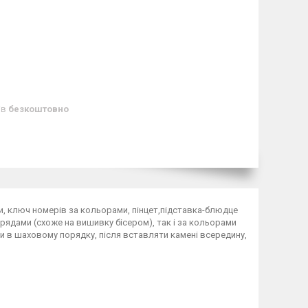
ів
безкоштовно
и, ключ номерів за кольорами, пінцет,підставка-блюдце
 рядами (схоже на вишивку бісером), так і за кольорами
 в шаховому порядку, після вставляти камені всередину,