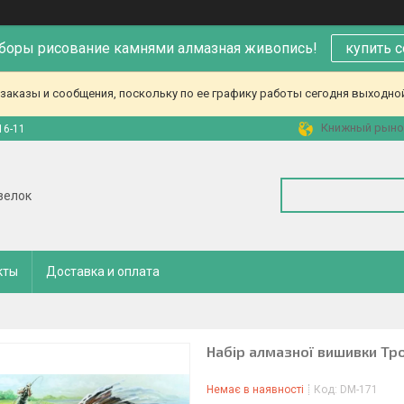
аборы рисование камнями алмазная живопись!
купить 
аказы и сообщения, поскольку по ее графику работы сегодня выходной
Книжный рынок,
16-11
зелок
кты
Доставка и оплата
Набір алмазної вишивки Тр
Немає в наявності
Код:
DM-171