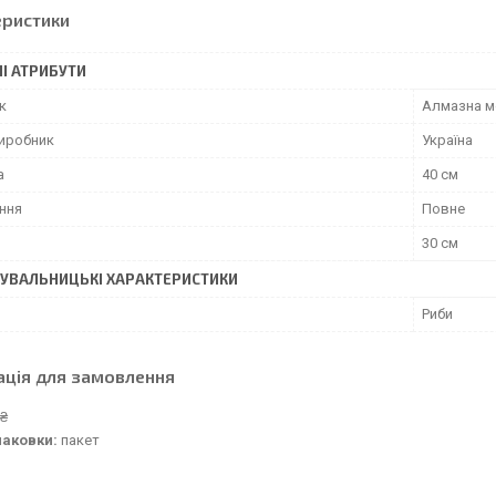
еристики
І АТРИБУТИ
к
Алмазна м
виробник
Україна
а
40 см
ння
Повне
30 см
УВАЛЬНИЦЬКІ ХАРАКТЕРИСТИКИ
Риби
ація для замовлення
 ₴
паковки:
пакет