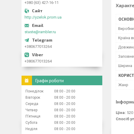
+380 (63) 427-16-11
Характ
http://yzelok.prom.ua
ОСНОВН
Виробни
staste@rambler.ru
Країна 
+380677013264
Довжин
Заповне
+380677013264
Ширина
КОРИСТ
Графік роботи
Жанр
Понеділок
08:00
20:00
Вівторок
08:00
20:00
Інформ
Середа
08:00
20:00
Четвер
08:00
20:00
Ціна:
520
Пʼятниця
08:00
20:00
Спосіб у
Субота
08:00
20:00
Неділя
08:00
20:00