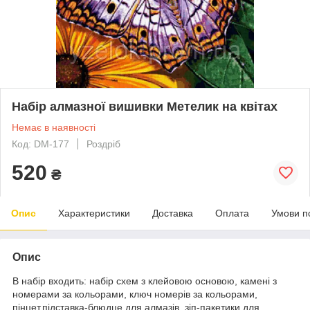
Набір алмазної вишивки Метелик на квітах
Немає в наявності
Код: DM-177
Роздріб
520
₴
Опис
Характеристики
Доставка
Оплата
Умови п
Опис
В набір входить: набір схем з клейовою основою, камені з
номерами за кольорами, ключ номерів за кольорами,
пінцет,підставка-блюдце для алмазів, зіп-пакетики для