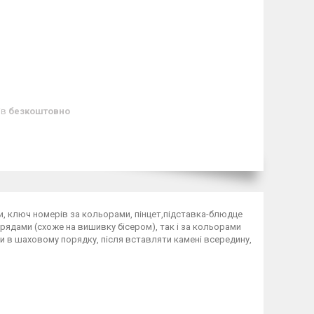
ів
безкоштовно
и, ключ номерів за кольорами, пінцет,підставка-блюдце
 рядами (схоже на вишивку бісером), так і за кольорами
 в шаховому порядку, після вставляти камені всередину,