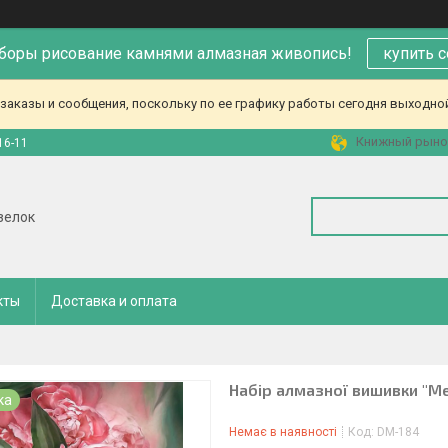
аборы рисование камнями алмазная живопись!
купить 
аказы и сообщения, поскольку по ее графику работы сегодня выходной
Книжный рынок,
16-11
зелок
кты
Доставка и оплата
Набір алмазної вишивки "Ме
ка
Немає в наявності
Код:
DM-184