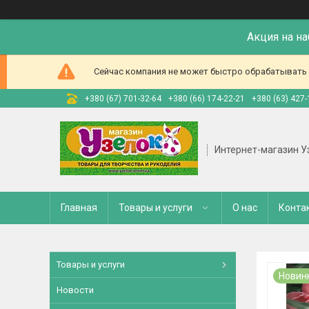
Акция на н
Сейчас компания не может быстро обрабатывать з
+380 (67) 701-32-64
+380 (66) 174-22-21
+380 (63) 427-
Интернет-магазин У
Главная
Товары и услуги
О нас
Конта
Товары и услуги
Новин
Новости