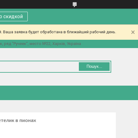
со скидкой
. Ваша заявка будет обработана в ближайший рабочий день.
 ряд "Ручеек", место №22, Харків, Україна
Пошук...
телик в пионах