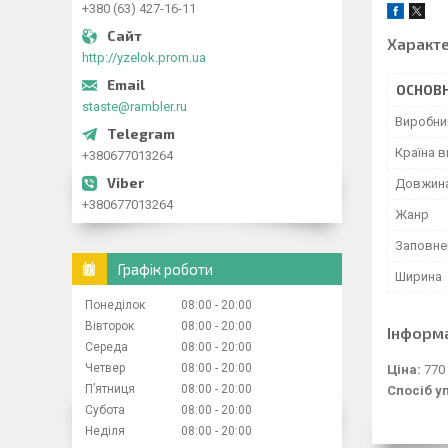
+380 (63) 427-16-11
Характ
http://yzelok.prom.ua
ОСНОВН
staste@rambler.ru
Виробни
Країна 
+380677013264
Довжин
+380677013264
Жанр
Заповне
Графік роботи
Ширина
Понеділок
08:00
20:00
Вівторок
08:00
20:00
Інформ
Середа
08:00
20:00
Четвер
08:00
20:00
Ціна:
770
Пʼятниця
08:00
20:00
Спосіб у
Субота
08:00
20:00
Неділя
08:00
20:00