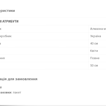
еристики
І АТРИБУТИ
к
Алмазна м
виробник
Україна
а
40 см
Квіти
ння
Повне
50 см
ація для замовлення
 ₴
паковки:
пакет