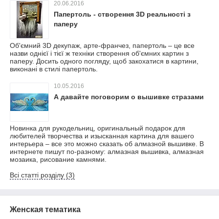
20.06.2016
Папертоль - створення 3D реальності з
паперу
Об'ємний 3D декупаж, арте-франчез, папертоль – це все
назви однієї і тієї ж техніки створення об'ємних картин з
паперу. Досить одного погляду, щоб закохатися в картини,
виконані в стилі папертоль.
10.05.2016
А давайте поговорим о вышивке стразами
Новинка для рукодельниц, оригинальный подарок для
любителей творчества и изысканная картина для вашего
интерьера – все это можно сказать об алмазной вышивке. В
интернете пишут по-разному: алмазная вышивка, алмазная
мозаика, рисование камнями.
Всі статті розділу (3)
Женская тематика