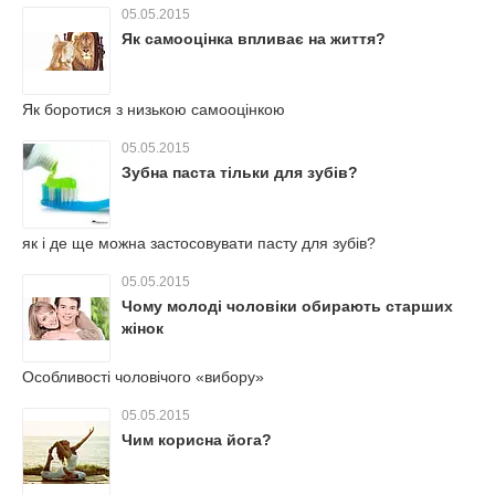
05.05.2015
Як самооцінка впливає на життя?
Як боротися з низькою самооцінкою
05.05.2015
Зубна паста тільки для зубів?
як і де ще можна застосовувати пасту для зубів?
05.05.2015
Чому молоді чоловіки обирають старших
жінок
Особливості чоловічого «вибору»
05.05.2015
Чим корисна йога?